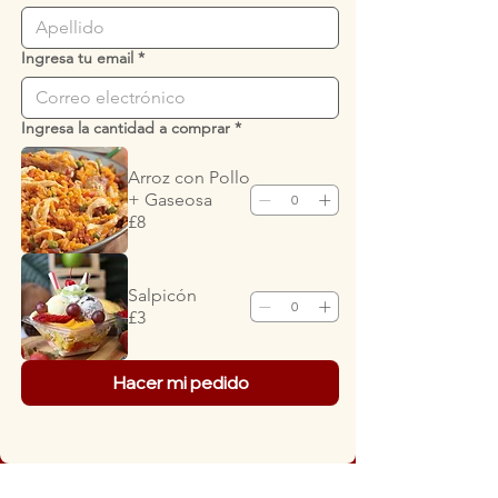
Ingresa tu email
*
Ingresa la cantidad a comprar
*
Arroz con Pollo
+ Gaseosa
£8
Salpicón
£3
Hacer mi pedido