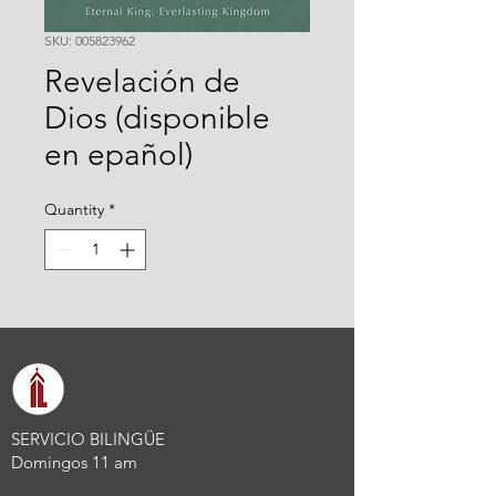
SKU: 005823962
Revelación de
Dios (disponible
en epañol)
Quantity
*
SERVICIO BILINGÜE
Domingos 11 am