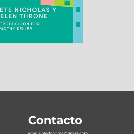
Contacto
iglesiainterlondres@gmail.com